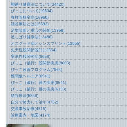
脚縛り健康法について
(34420)
びっこについて
(19304)
脊柱管狭窄症
(16960)
礒谷療法とは
(15692)
足型診断と重心の関係
(13958)
足しばり健康法
(13486)
オスグッド病とシンスプリント
(13055)
先天性股関節脱臼
(12554)
変形性股関節症
(8658)
びっこ（跛行）股関節疾患
(8603)
びっこ改善プログラム
(7964)
椎間板ヘルニア
(6941)
びっこ（跛行）膝の疾患
(6541)
びっこ（跛行）腰の疾患
(6153)
礒谷療法
(5348)
自分で努力して治す
(4752)
交通事故治療
(4515)
診療案内・地図
(4174)