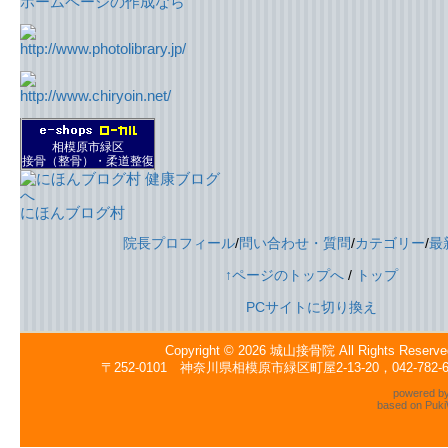
ホームページの作成なら
相模原市緑区
接骨（整骨）・柔道整復
にほんブログ村
院長プロフィール
/
問い合わせ・質問
/
カテゴリー
/
最
↑ページのトップへ
/
トップ
PCサイトに切り換え
Copyright © 2026
城山接骨院
All Rights Reserve
〒252-0101 神奈川県相模原市緑区町屋2-13-20，042-782
powered b
based on
Puki