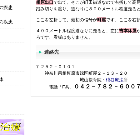
相原出口
で出て、そこが町田街道なので右折して高
の疾患
踏み切りを渡り、道なりに８００メートル程度走る
ここを左折して、最初の信号が
町屋
です、ここを右
の疾患
４００メートル程度道なりに走ると、左に
吉本床屋
ろです、看板はありません。
連絡先
〒２５２－０１０１
神奈川県相模原市緑区町屋２－１３－２０
体
城山接骨院・
礒谷療法
所
０４２－７８２－６００
電話「F共」