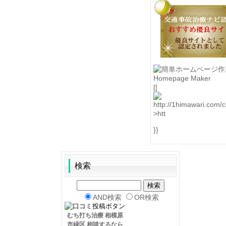
[[
>htt
}}
検索
AND検索
OR検索
むち打ち治療 相模原
市緑区 相談するなら