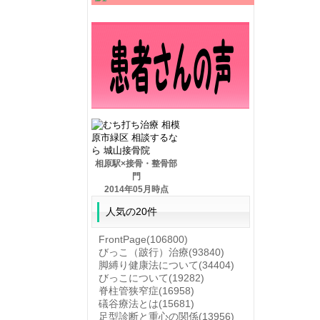
相原駅×接骨・整骨部
門
2014年05月時点
人気の20件
FrontPage
(106800)
びっこ（跛行）治療
(93840)
脚縛り健康法について
(34404)
びっこについて
(19282)
脊柱管狭窄症
(16958)
礒谷療法とは
(15681)
足型診断と重心の関係
(13956)