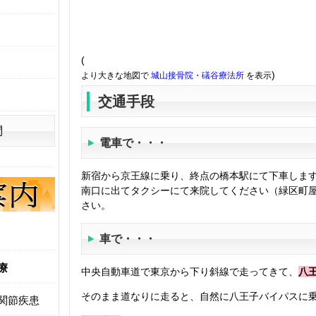
(
)
より大きな地図で
城山接骨院・礒谷療法所
を表示
交通手段
問
電車で・・・
新宿から京王線に乗り、終点の橋本駅にて下車しま
南口に出てタクシーにて来院してください（緑区町
さい。
車で・・・
療
中央自動車道で東京から下り斜線で走ってきて、
八
そのまま道なりに走ると、自然に八王子バイパスに
関節疾患