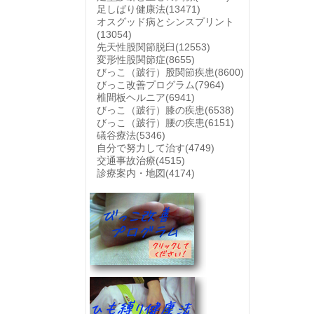
足しばり健康法
(13471)
オスグッド病とシンスプリント
(13054)
先天性股関節脱臼
(12553)
変形性股関節症
(8655)
びっこ（跛行）股関節疾患
(8600)
びっこ改善プログラム
(7964)
椎間板ヘルニア
(6941)
びっこ（跛行）膝の疾患
(6538)
びっこ（跛行）腰の疾患
(6151)
礒谷療法
(5346)
自分で努力して治す
(4749)
交通事故治療
(4515)
診療案内・地図
(4174)