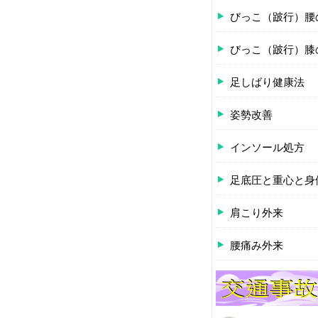
びっこ（跛行）腰
びっこ（跛行）膝
足しばり健康法
姿勢改善
インソール処方
足底圧と重心と身
肩こり外来
腰痛み外来