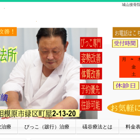
城山接骨
故治療
びっこ（跛行）治療
礒谷療法とは
料金