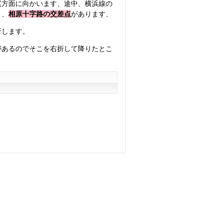
尾方面に向かいます、途中、横浜線の
と、
相原十字路の交差点
があります、
折します。
があるのでそこを右折して降りたとこ
７