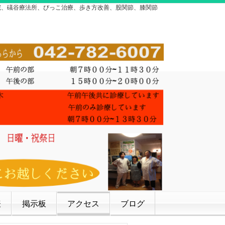
院、礒谷療法所、びっこ治療、歩き方改善、股関節、膝関節
表
掲示板
アクセス
ブログ