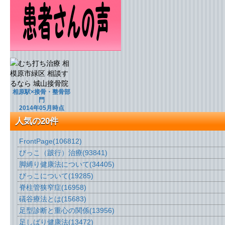
相原駅×接骨・整骨部
門
2014年05月時点
人気の20件
FrontPage
(106812)
びっこ（跛行）治療
(93841)
脚縛り健康法について
(34405)
びっこについて
(19285)
脊柱管狭窄症
(16958)
礒谷療法とは
(15683)
足型診断と重心の関係
(13956)
足しばり健康法
(13472)