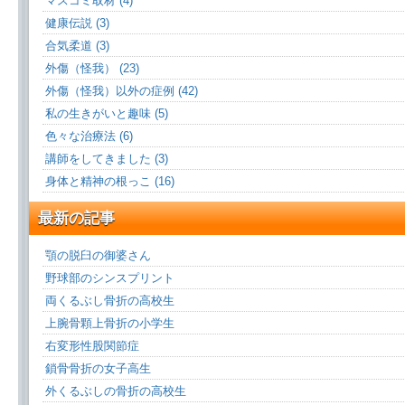
マスコミ取材 (4)
健康伝説 (3)
合気柔道 (3)
外傷（怪我） (23)
外傷（怪我）以外の症例 (42)
私の生きがいと趣味 (5)
色々な治療法 (6)
講師をしてきました (3)
身体と精神の根っこ (16)
最新の記事
顎の脱臼の御婆さん
野球部のシンスプリント
両くるぶし骨折の高校生
上腕骨顆上骨折の小学生
右変形性股関節症
鎖骨骨折の女子高生
外くるぶしの骨折の高校生