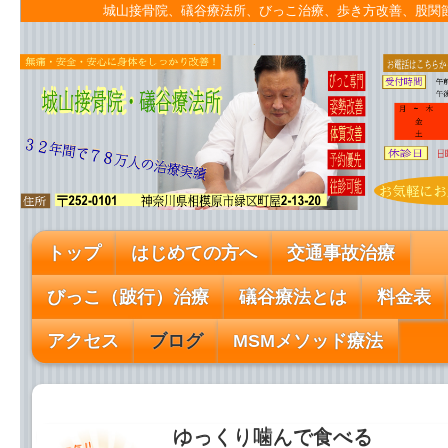
城山接骨院、礒谷療法所、びっこ治療、歩き方改善、股
トップ
はじめての方へ
交通事故治療
びっこ（跛行）治療
礒谷療法とは
料金表
アクセス
ブログ
MSMメソッド療法
ゆっくり噛んで食べる