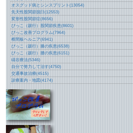
オスグッド病とシンスプリント
(13054)
先天性股関節脱臼
(12553)
変形性股関節症
(8656)
びっこ（跛行）股関節疾患
(8601)
びっこ改善プログラム
(7964)
椎間板ヘルニア
(6941)
びっこ（跛行）膝の疾患
(6538)
びっこ（跛行）腰の疾患
(6151)
礒谷療法
(5346)
自分で努力して治す
(4750)
交通事故治療
(4515)
診療案内・地図
(4174)