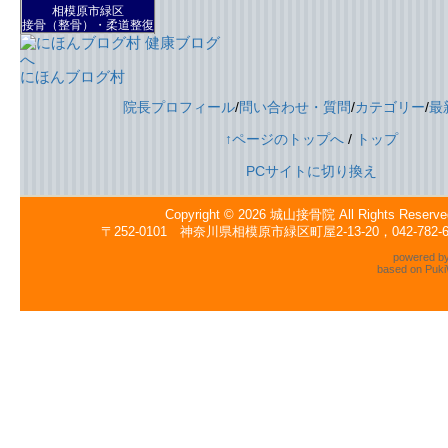
相模原市緑区
接骨（整骨）・柔道整復
にほんブログ村
院長プロフィール
/
問い合わせ・質問
/
カテゴリー
/
最
↑ページのトップへ
/
トップ
PCサイトに切り換え
Copyright © 2026
城山接骨院
All Rights Reserve
〒252-0101 神奈川県相模原市緑区町屋2-13-20，042-782
powered b
based on
Puki