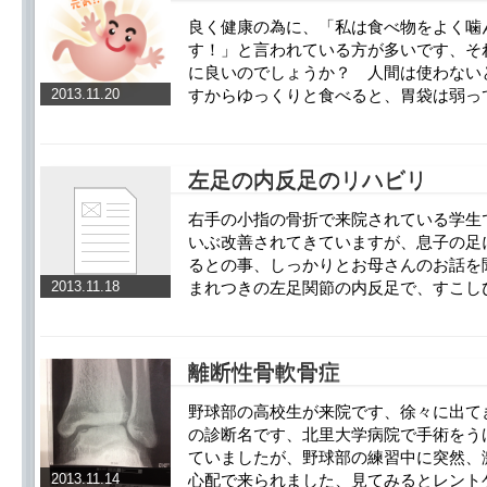
良く健康の為に、「私は食べ物をよく噛
す！」と言われている方が多いです、そ
に良いのでしょうか？ 人間は使わない
2013.11.20
すからゆっくりと食べると、胃袋は弱っ
左足の内反足のリハビリ
右手の小指の骨折で来院されている学生
いぶ改善されてきていますが、息子の足
るとの事、しっかりとお母さんのお話を
2013.11.18
まれつきの左足関節の内反足で、すこし
離断性骨軟骨症
野球部の高校生が来院です、徐々に出て
の診断名です、北里大学病院で手術をう
ていましたが、野球部の練習中に突然、
2013.11.14
心配で来られました、見てみるとレント