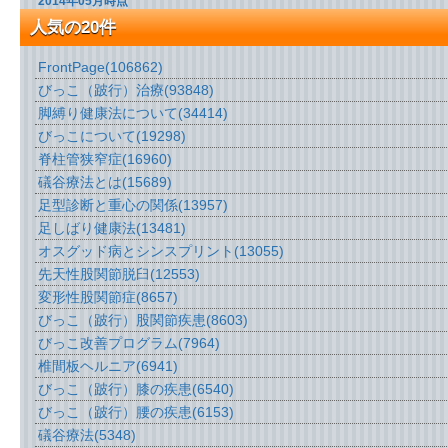
2014年05月時点
人気の20件
FrontPage
(106862)
びっこ（跛行）治療
(93848)
脚縛り健康法について
(34414)
びっこについて
(19298)
脊柱管狭窄症
(16960)
礒谷療法とは
(15689)
足型診断と重心の関係
(13957)
足しばり健康法
(13481)
オスグッド病とシンスプリント
(13055)
先天性股関節脱臼
(12553)
変形性股関節症
(8657)
びっこ（跛行）股関節疾患
(8603)
びっこ改善プログラム
(7964)
椎間板ヘルニア
(6941)
びっこ（跛行）膝の疾患
(6540)
びっこ（跛行）腰の疾患
(6153)
礒谷療法
(5348)