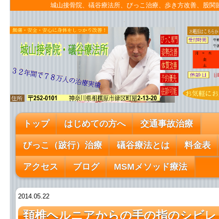
城山接骨院、礒谷療法所、びっこ治療、歩き方改善、股
トップ
はじめての方へ
交通事故治療
びっこ（跛行）治療
礒谷療法とは
料金表
アクセス
ブログ
MSMメソッド療法
2014.05.22
頚椎ヘルニアからの手の指のシビレ